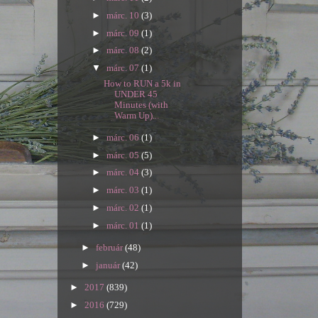
►
márc. 10
(3)
►
márc. 09
(1)
►
márc. 08
(2)
▼
márc. 07
(1)
How to RUN a 5k in
UNDER 45
Minutes (with
Warm Up)...
►
márc. 06
(1)
►
márc. 05
(5)
►
márc. 04
(3)
►
márc. 03
(1)
►
márc. 02
(1)
►
márc. 01
(1)
►
február
(48)
►
január
(42)
►
2017
(839)
►
2016
(729)