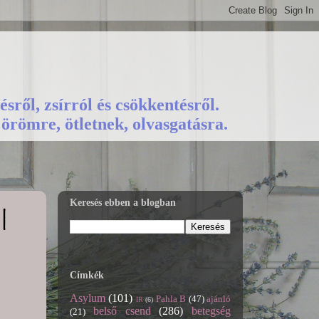
sről, zsírról és csökkentésről.
römre, ötletnek, olvasgatásra.
Keresés ebben a blogban
|
Címkék
Asylum
(101)
Pahla B
(47)
ajánló
IR
(6)
belső csend
(286)
betegség
(21)