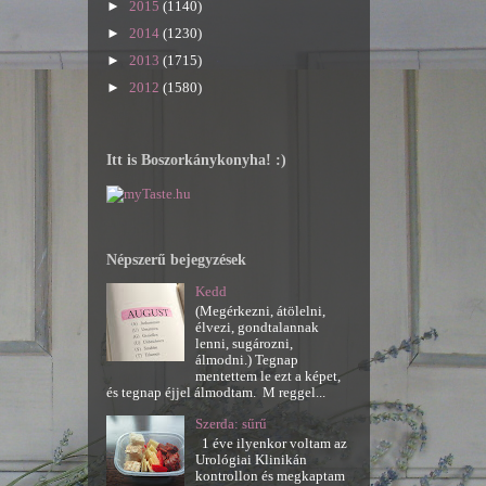
►
2015
(1140)
►
2014
(1230)
►
2013
(1715)
►
2012
(1580)
Itt is Boszorkánykonyha! :)
Népszerű bejegyzések
Kedd
(Megérkezni, átölelni,
élvezi, gondtalannak
lenni, sugározni,
álmodni.) Tegnap
mentettem le ezt a képet,
és tegnap éjjel álmodtam. M reggel...
Szerda: sűrű
1 éve ilyenkor voltam az
Urológiai Klinikán
kontrollon és megkaptam