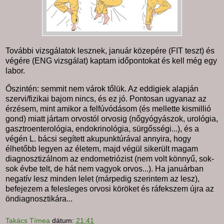
További vizsgálatok lesznek, január közepére (FIT teszt) és
végére (ENG vizsgálat) kaptam időpontokat és kell még egy
labor.
Őszintén: semmit nem várok tőlük. Az eddigiek alapján
szervi/fizikai bajom nincs, és ez jó. Pontosan ugyanaz az
érzésem, mint amikor a felfúvódásom (és mellette kismillió
gond) miatt jártam orvostól orvosig (nőgyógyászok, urológia,
gasztroenterológia, endokrinológia, sürgősségi...), és a
végén L. bácsi segített akupunktúrával annyira, hogy
élhetőbb legyen az életem, majd végül sikerült magam
diagnosztizálnom az endometriózist (nem volt könnyű, sok-
sok évbe telt, de hát nem vagyok orvos...). Ha januárban
negatív lesz minden lelet (márpedig szerintem az lesz),
befejezem a felesleges orvosi köröket és ráfekszem újra az
öndiagnosztikára...
Takács Tímea
dátum:
21:41