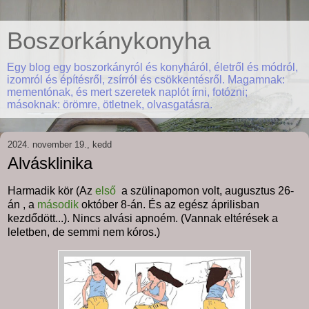
Boszorkánykonyha
Egy blog egy boszorkányról és konyháról, életről és módról,
izomról és építésről, zsírról és csökkentésről. Magamnak:
mementónak, és mert szeretek naplót írni, fotózni;
másoknak: örömre, ötletnek, olvasgatásra.
2024. november 19., kedd
Alvásklinika
Harmadik kör (Az
első
a szülinapomon volt, augusztus 26-
án , a
második
október 8-án. És az egész áprilisban
kezdődött...). Nincs alvási apnoém. (Vannak eltérések a
leletben, de semmi nem kóros.)