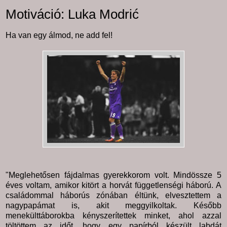
Motiváció: Luka Modrić
Ha van egy álmod, ne add fel!
"Meglehetősen fájdalmas gyerekkorom volt. Mindössze 5
éves voltam, amikor kitört a horvát függetlenségi háború. A
családommal háborús zónában éltünk, elvesztettem a
nagypapámat is, akit meggyilkoltak. Később
menekülttáborokba kényszerítettek minket, ahol azzal
töltöttem az időt, hogy egy papírból készült labdát