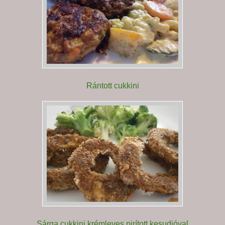
Rántott cukkini
Sárga cukkini krémleves pirított kesudióval