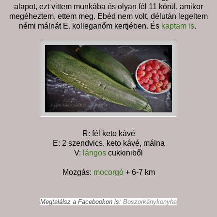
alapot, ezt vittem munkába és olyan fél 11 körül, amikor
megéheztem, ettem meg. Ebéd nem volt, délután legeltem
némi málnát E. kolleganőm kertjében. És
kaptam is
.
R: fél keto kávé
E: 2 szendvics, keto kávé, málna
V:
lángos
cukkiniből
Mozgás:
mocorgó
+ 6-7 km
Megtalálsz a Facebookon is:
Boszorkánykonyha