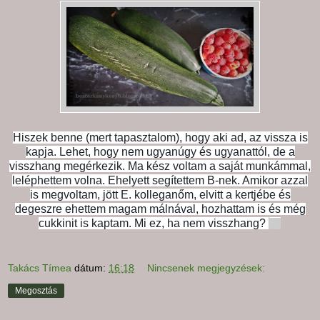
Hiszek benne (mert tapasztalom), hogy aki ad, az vissza is
kapja. Lehet, hogy nem ugyanúgy és ugyanattól, de a
visszhang megérkezik. Ma kész voltam a saját munkámmal,
leléphettem volna. Ehelyett segítettem B-nek. Amikor azzal
is megvoltam, jött E. kolleganőm, elvitt a kertjébe és
degeszre ehettem magam málnával, hozhattam is és még
cukkinit is kaptam. Mi ez, ha nem visszhang?
Takács Tímea
dátum:
16:18
Nincsenek megjegyzések:
Megosztás