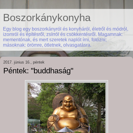
Boszorkánykonyha
Egy blog egy boszorkányról és konyháról, életről és módról,
izomról és építésről, zsírról és csökkentésről. Magamnak:
mementónak, és mert szeretek naplót írni, fotózni;
másoknak: örömre, ötletnek, olvasgatásra.
2017. június 16., péntek
Péntek: "buddhaság"