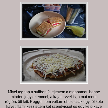
Mivel tegnap a suliban felejtettem a mappámat, benne
minden jegyzetemmel, a kajatervvel is, a mai menü
rögtönzött lett. Reggel nem voltam éhes, csak egy fél keto
kávét ittam, késztettem két szendvicset és egy keto kávé