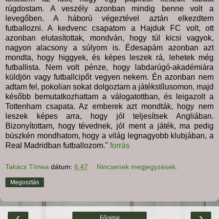
rúgdostam. A veszély azonban mindig benne volt a
levegőben. A háború végeztével aztán elkezdtem
futballozni. A kedvenc csapatom a Hajduk FC volt, ott
azonban elutasítottak, mondván, hogy túl kicsi vagyok,
nagyon alacsony a súlyom is. Édesapám azonban azt
mondta, hogy higgyek, és képes leszek rá, lehetek még
futballista. Nem volt pénze, hogy labdarúgó-akadémiára
küldjön vagy futballcipőt vegyen nekem. Én azonban nem
adtam fel, pokolian sokat dolgoztam a játékstílusomon, majd
később bemutatkozhattam a válogatottban, és leigazolt a
Tottenham csapata. Az emberek azt mondták, hogy nem
leszek képes arra, hogy jól teljesítsek Angliában.
Bizonyítottam, hogy tévednek, jól ment a játék, ma pedig
büszkén mondhatom, hogy a világ legnagyobb klubjában, a
Real Madridban futballozom."
forrás
Takács Tímea
dátum:
6:47
Nincsenek megjegyzések:
Megosztás
‹
›
Főoldal