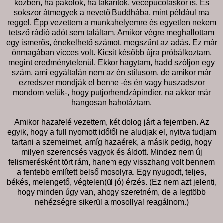
közben, ha pakolok, ha takarítok, vécépucoláskor is. És
sokszor átmegyek a nevető Buddhába, mint például ma
reggel. Épp vezettem a munkahelyemre és egyetlen nekem
tetsző rádió adót sem találtam. Amikor végre meghallottam
egy ismerős, énekelhető számot, megszűnt az adás. Ez már
önmagában vicces volt. Kicsit később újra próbálkoztam,
megint eredménytelenül. Ekkor hagytam, hadd szóljon egy
szám, ami egyáltalán nem az én stílusom, de amikor már
ezredszer mondják el benne -és én vagy huszadszor
mondom velük-, hogy putjorhendzápindier, na akkor már
hangosan hahotáztam.
Amikor hazafelé vezettem, két dolog járt a fejemben. Az
egyik, hogy a full nyomott időtől ne aludjak el, nyitva tudjam
tartani a szemeimet, amíg hazaérek, a másik pedig, hogy
milyen szerencsés vagyok és áldott. Mindez nem új
felismerésként tört rám, hanem egy visszhang volt bennem
a fentebb említett belső mosolyra. Egy nyugodt, teljes,
békés, melengető, végtelen(ül jó) érzés. (Ez nem azt jelenti,
hogy minden úgy van, ahogy szeretném, de a legtöbb
nehézségre sikerül a mosollyal reagálnom.)