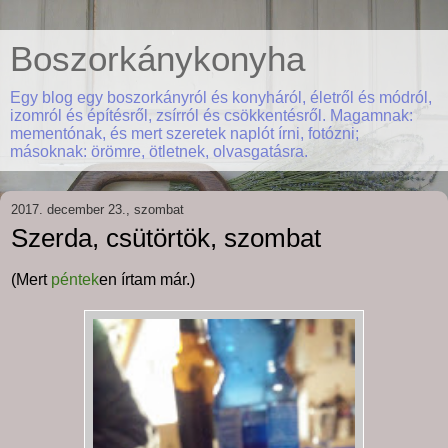
Boszorkánykonyha
Egy blog egy boszorkányról és konyháról, életről és módról,
izomról és építésről, zsírról és csökkentésről. Magamnak:
mementónak, és mert szeretek naplót írni, fotózni;
másoknak: örömre, ötletnek, olvasgatásra.
2017. december 23., szombat
Szerda, csütörtök, szombat
(Mert
péntek
en írtam már.)