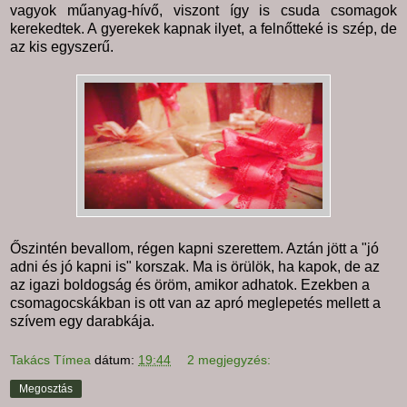
vagyok műanyag-hívő, viszont így is csuda csomagok
kerekedtek. A gyerekek kapnak ilyet, a felnőtteké is szép, de
az kis egyszerű.
Őszintén bevallom, régen kapni szerettem. Aztán jött a "jó
adni és jó kapni is" korszak. Ma is örülök, ha kapok, de az
az igazi boldogság és öröm, amikor adhatok. Ezekben a
csomagocskákban is ott van az apró meglepetés mellett a
szívem egy darabkája.
Takács Tímea
dátum:
19:44
2 megjegyzés:
Megosztás