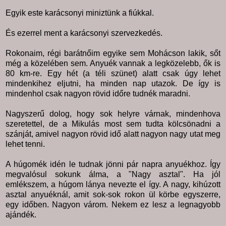
Egyik este karácsonyi miniztünk a fiúkkal.
És ezerrel ment a karácsonyi szervezkedés.
Rokonaim, régi barátnőim egyike sem Mohácson lakik, sőt
még a közelében sem. Anyuék vannak a legközelebb, ők is
80 km-re. Egy hét (a téli szünet) alatt csak úgy lehet
mindenkihez eljutni, ha minden nap utazok. De így is
mindenhol csak nagyon rövid időre tudnék maradni.
Nagyszerű dolog, hogy sok helyre várnak, mindenhova
szeretettel, de a Mikulás most sem tudta kölcsönadni a
szánját, amivel nagyon rövid idő alatt nagyon nagy utat meg
lehet tenni.
A húgomék idén le tudnak jönni pár napra anyuékhoz. Így
megvalósul sokunk álma, a "Nagy asztal". Ha jól
emlékszem, a húgom lánya nevezte el így. A nagy, kihúzott
asztal anyuéknál, amit sok-sok rokon ül körbe egyszerre,
egy időben. Nagyon várom. Nekem ez lesz a legnagyobb
ajándék.