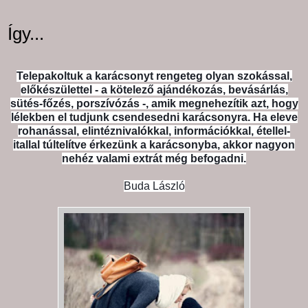
Így...
Telepakoltuk a karácsonyt rengeteg olyan szokással,
előkészülettel - a kötelező ajándékozás, bevásárlás,
sütés-főzés, porszívózás -, amik megnehezítik azt, hogy
lélekben el tudjunk csendesedni karácsonyra. Ha eleve
rohanással, elintéznivalókkal, információkkal, étellel-
itallal túltelítve érkezünk a karácsonyba, akkor nagyon
nehéz valami extrát még befogadni.
Buda László