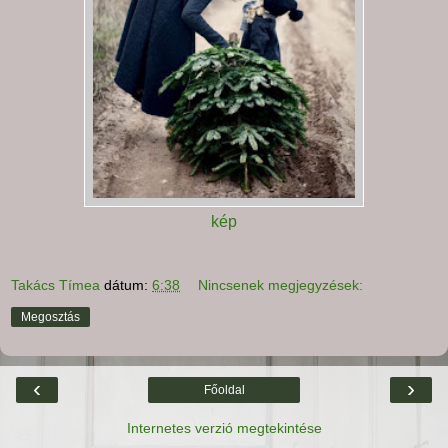
kép
Takács Tímea
dátum:
6:38
Nincsenek megjegyzések:
Megosztás
‹
›
Főoldal
Internetes verzió megtekintése