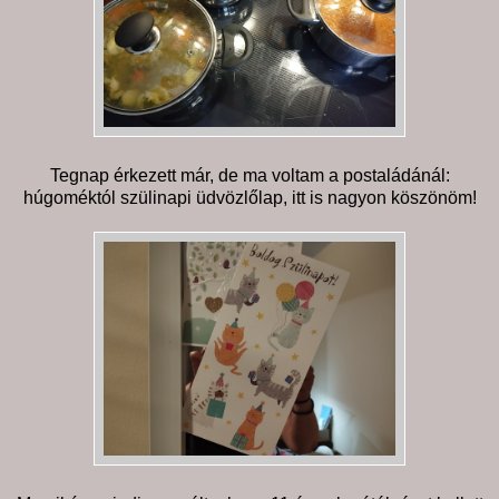
Tegnap érkezett már, de ma voltam a postaládánál:
húgoméktól szülinapi üdvözlőlap, itt is nagyon köszönöm!