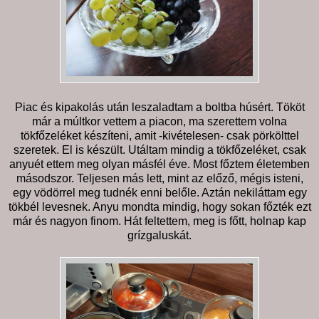
Piac és kipakolás után leszaladtam a boltba húsért. Tököt
már a múltkor vettem a piacon, ma szerettem volna
tökfőzeléket készíteni, amit -kivételesen- csak pörkölttel
szeretek. El is készült. Utáltam mindig a tökfőzeléket, csak
anyuét ettem meg olyan másfél éve. Most főztem életemben
másodszor. Teljesen más lett, mint az előző, mégis isteni,
egy vödörrel meg tudnék enni belőle. Aztán nekiláttam egy
tökbél levesnek. Anyu mondta mindig, hogy sokan főzték ezt
már és nagyon finom. Hát feltettem, meg is főtt, holnap kap
grízgaluskát.