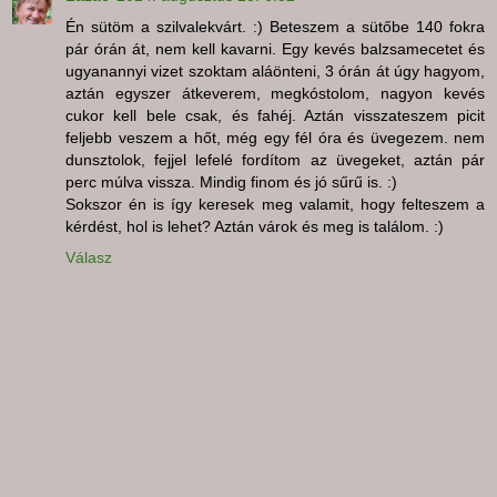
Én sütöm a szilvalekvárt. :) Beteszem a sütőbe 140 fokra
pár órán át, nem kell kavarni. Egy kevés balzsamecetet és
ugyanannyi vizet szoktam aláönteni, 3 órán át úgy hagyom,
aztán egyszer átkeverem, megkóstolom, nagyon kevés
cukor kell bele csak, és fahéj. Aztán visszateszem picit
feljebb veszem a hőt, még egy fél óra és üvegezem. nem
dunsztolok, fejjel lefelé fordítom az üvegeket, aztán pár
perc múlva vissza. Mindig finom és jó sűrű is. :)
Sokszor én is így keresek meg valamit, hogy felteszem a
kérdést, hol is lehet? Aztán várok és meg is találom. :)
Válasz