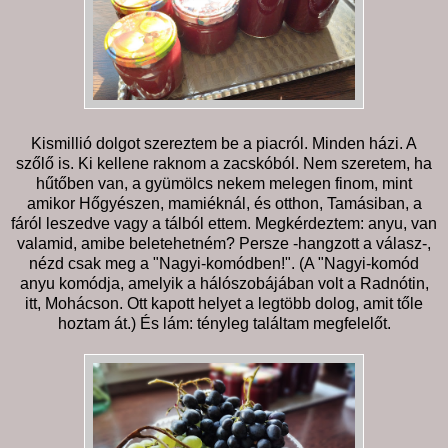
Kismillió dolgot szereztem be a piacról. Minden házi. A
szőlő is. Ki kellene raknom a zacskóból. Nem szeretem, ha
hűtőben van, a gyümölcs nekem melegen finom, mint
amikor Hőgyészen, mamiéknál, és otthon, Tamásiban, a
fáról leszedve vagy a tálból ettem. Megkérdeztem: anyu, van
valamid, amibe beletehetném? Persze -hangzott a válasz-,
nézd csak meg a "Nagyi-komódben!". (A "Nagyi-komód
anyu komódja, amelyik a hálószobájában volt a Radnótin,
itt, Mohácson. Ott kapott helyet a legtöbb dolog, amit tőle
hoztam át.) És lám: tényleg találtam megfelelőt.