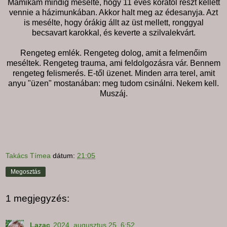
Mamikám mindig mesélte, hogy 11 éves korától részt kellett
vennie a házimunkában. Akkor halt meg az édesanyja. Azt
is mesélte, hogy órákig állt az üst mellett, ronggyal
becsavart karokkal, és keverte a szilvalekvárt.
Rengeteg emlék. Rengeteg dolog, amit a felmenőim
meséltek. Rengeteg trauma, ami feldolgozásra vár. Bennem
rengeteg felismerés. E-től üzenet. Minden arra terel, amit
anyu "üzen" mostanában: meg tudom csinálni. Nekem kell.
Muszáj.
Takács Tímea
dátum:
21:05
Megosztás
1 megjegyzés:
Lazac
2024. augusztus 25. 6:52